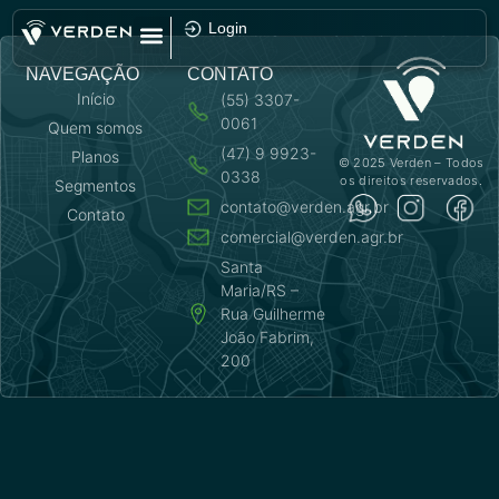
Login
NAVEGAÇÃO
CONTATO
Início
(55) 3307-
0061
Quem somos
(47) 9 9923-
Planos
© 2025 Verden – Todos
0338
os direitos reservados.
Segmentos
contato@verden.agr.br
Contato
comercial@verden.agr.br
Santa
Maria/RS –
Rua Guilherme
João Fabrim,
200